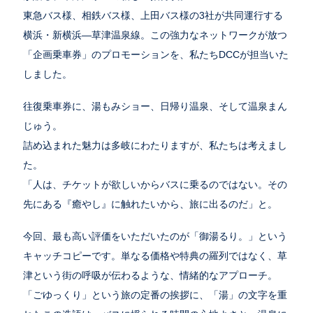
東急バス様、相鉄バス様、上田バス様の3社が共同運行する
横浜・新横浜—草津温泉線。この強力なネットワークが放つ
「企画乗車券」のプロモーションを、私たちDCCが担当いた
しました。
往復乗車券に、湯もみショー、日帰り温泉、そして温泉まん
じゅう。
詰め込まれた魅力は多岐にわたりますが、私たちは考えまし
た。
「人は、チケットが欲しいからバスに乗るのではない。その
先にある『癒やし』に触れたいから、旅に出るのだ」と。
今回、最も高い評価をいただいたのが「御湯るり。」という
キャッチコピーです。単なる価格や特典の羅列ではなく、草
津という街の呼吸が伝わるような、情緒的なアプローチ。
「ごゆっくり」という旅の定番の挨拶に、「湯」の文字を重